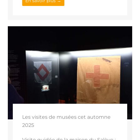
En savoir plus →
Les visites de musées cet automne
2025
Visite guidée de la maison du Salève :-