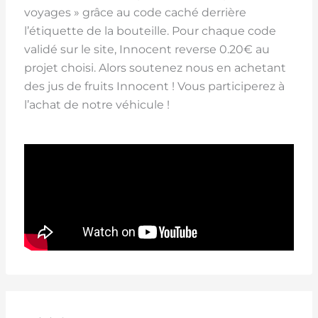
voyages » grâce au code caché derrière
l’étiquette de la bouteille. Pour chaque code
validé sur le site, Innocent reverse 0.20€ au
projet choisi. Alors soutenez nous en achetant
des jus de fruits Innocent ! Vous participerez à
l’achat de notre véhicule !