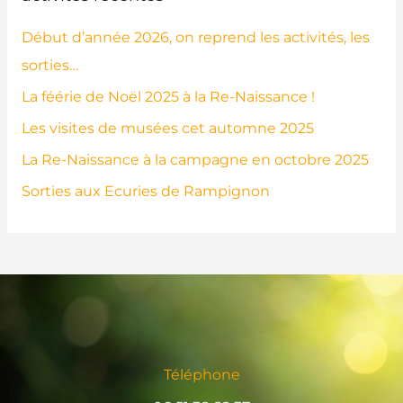
Début d’année 2026, on reprend les activités, les
sorties…
La féérie de Noël 2025 à la Re-Naissance !
Les visites de musées cet automne 2025
La Re-Naissance à la campagne en octobre 2025
Sorties aux Ecuries de Rampignon
Téléphone