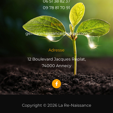
06 51 38 82 37
09 78 81 70 91
Email
gemlarenaissance@gmail.com
Adresse
12 Boulevard Jacques Replat,
74000 Annecy
F
a
c
e
b
o
Copyright © 2026 La Re-Naissance
o
k