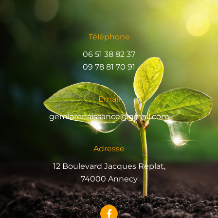
Téléphone
06 51 38 82 37
09 78 81 70 91
Email
gemlarenaissance@gmail.com
Adresse
12 Boulevard Jacques Replat,
74000 Annecy
F
a