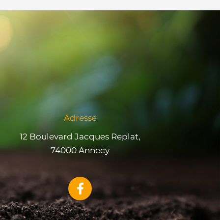
Adresse
12 Boulevard Jacques Replat,
74000 Annecy
F
a
c
e