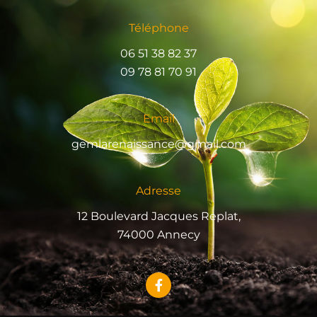
Téléphone
06 51 38 82 37
09 78 81 70 91
Email
gemlarenaissance@gmail.com
Adresse
12 Boulevard Jacques Replat,
74000 Annecy
F
a
c
e