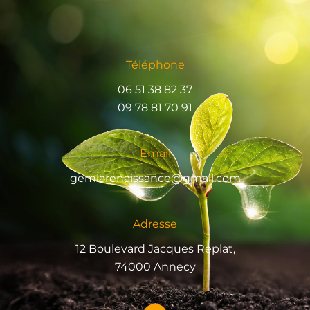
Téléphone
06 51 38 82 37
09 78 81 70 91
Email
gemlarenaissance@gmail.com
Adresse
12 Boulevard Jacques Replat,
74000 Annecy
F