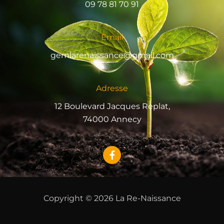
09 78 81 70 91
Email
gemlarenaissance@gmail.com
Adresse
12 Boulevard Jacques Replat,
74000 Annecy
F
a
c
e
b
o
Copyright © 2026 La Re-Naissance
o
k
-