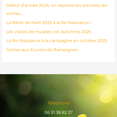
Début d’année 2026, on reprend les activités, les
sorties…
La féérie de Noël 2025 à la Re-Naissance !
Les visites de musées cet automne 2025
La Re-Naissance à la campagne en octobre 2025
Sorties aux Ecuries de Rampignon
Téléphone
06 51 38 82 37