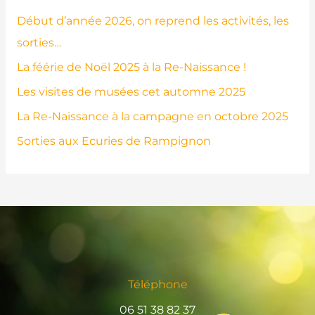
Début d’année 2026, on reprend les activités, les
sorties…
La féérie de Noël 2025 à la Re-Naissance !
Les visites de musées cet automne 2025
La Re-Naissance à la campagne en octobre 2025
Sorties aux Ecuries de Rampignon
Téléphone
06 51 38 82 37