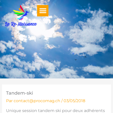
Aller
au
contenu
Tandem-ski
Par
contact@procomag.ch
/
03/05/2018
Unique session tandem ski pour deux adhérents