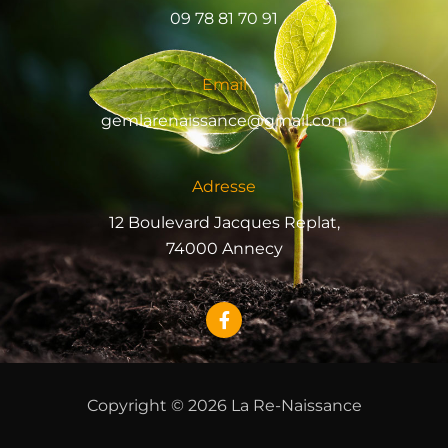
09 78 81 70 91
Email
gemlarenaissance@gmail.com
Adresse
12 Boulevard Jacques Replat,
74000 Annecy
F
a
c
e
b
o
Copyright © 2026 La Re-Naissance
o
k