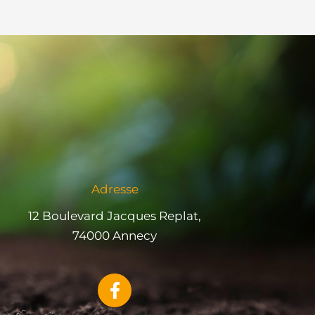
Adresse
12 Boulevard Jacques Replat,
74000 Annecy
F
a
c